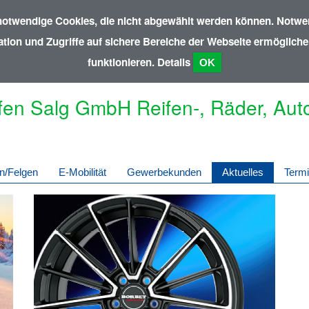
notwendige Cookies, die nicht abgewählt werden können. Notwen
ion und Zugriffe auf sichere Bereiche der Webseite ermöglichen
funktionieren.
Details
OK
fen Salg GmbH Reifen-, Räder, Aut
n/Felgen
E-Mobilität
Gewerbekunden
Aktuelles
Term